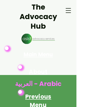
The
Advocacy
Hub
Main Menu
About
Asist
العربية - Arabic
Previous
Menu